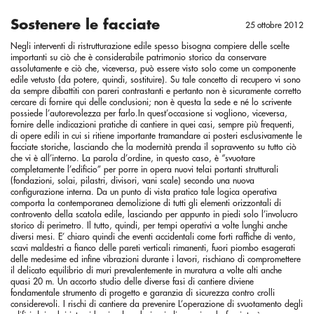
Sostenere le facciate
25 ottobre 2012
Negli interventi di ristrutturazione edile spesso bisogna compiere delle scelte importanti su ciò che è considerabile patrimonio storico da conservare assolutamente e ciò che, viceversa, può essere visto solo come un componente edile vetusto (da potere, quindi, sostituire). Su tale concetto di recupero vi sono da sempre dibattiti con pareri contrastanti e pertanto non è sicuramente corretto cercare di fornire qui delle conclusioni; non è questa la sede e né lo scrivente possiede l’autorevolezza per farlo.In quest’occasione si vogliono, viceversa, fornire delle indicazioni pratiche di cantiere in quei casi, sempre più frequenti, di opere edili in cui si ritiene importante tramandare ai posteri esclusivamente le facciate storiche, lasciando che la modernità prenda il sopravvento su tutto ciò che vi è all’interno. La parola d’ordine, in questo caso, è “svuotare completamente l’edificio” per porre in opera nuovi telai portanti strutturali (fondazioni, solai, pilastri, divisori, vani scale) secondo una nuova configurazione interna. Da un punto di vista pratico tale logica operativa comporta la contemporanea demolizione di tutti gli elementi orizzontali di controvento della scatola edile, lasciando per appunto in piedi solo l’involucro storico di perimetro. Il tutto, quindi, per tempi operativi a volte lunghi anche diversi mesi. E’ chiaro quindi che eventi accidentali come forti raffiche di vento, scavi maldestri a fianco delle pareti verticali rimanenti, fuori piombo esagerati delle medesime ed infine vibrazioni durante i lavori, rischiano di compromettere il delicato equilibrio di muri prevalentemente in muratura a volte alti anche quasi 20 m. Un accorto studio delle diverse fasi di cantiere diviene fondamentale strumento di progetto e garanzia di sicurezza contro crolli considerevoli. I rischi di cantiere da prevenire L’operazione di svuotamento degli edifici dai solai interni lasciando solo in piedi una singola facciata è un’operazione concettualmente rapida, ma che si traduce in termini pratici in numerose fasi operative di cantiere a volte anche complicate. I setti murari, liberi da ogni vincolo e contrasto laterale, essendo soggetti al solo peso proprio, sono elementi stabili, ma di fatto il rischio di un loro crollo improvviso è elevato se non si prendono opportune preventive precauzioni strutturali. All’attenzione del lettore si pongono infatti i seguenti rischi: • Instabilità del setto: una facciata che passa da una configurazione di un’altezza di libera inflessione di 3 m (l’interpiano) a valori di 10-15 m di fatto aumenta la propria snellezza. E’ sì vero che contemporaneamente l’eliminazione dei solai comporta un’ingente diminuzione dei carichi verticali, ma una verifica preventiva a tavolino contro tale fenomeno è sempre consigliabile. Ciò soprattutto se lo svuotamento dell’edificio avviene partendo partendo dai piani intermedi verso l’alto e non dalla copertura verso il basso (operazione più logica). • Presenza di fuori piombo anche elevati: negli interventi di svuotamento bisogna sempre ricordarsi che si sta trattando con costruzioni vetuste dove, nel corso degli anni di vita, un naturale degrado degli elementi può aver portato ad un’apertura più o meno modesta della scatola complessiva dell’edificio. Ciò equivale ad affermare che la maggior parte degli edifici storici hanno numerose facciate non più propriamente verticali,ma si presentano spesso con fuori piombo di pochi centimetri e, nei casi peggiori, anche di 10-15 cm. L’eliminazione dei solai che anche un minimo ammorsamento consentono di far permanere la struttura in equilibrio comporta l’inevitabile rischio di naturale ribaltamento. E’ l’effetto “torre di Pisa” dove va evitato che il baricentro della parete rimanente cada fuori dalla base o anche semplicemente fuori dal teorico “nocciolo di inerzia” tipico delle murature (condizione necessaria per non avere stati di trazione con fessure indotte su un fianco). • Ribaltamento da azioni del vento: tale condizione è sicuramente la più preoccupante. La parete lasciata libera nello spazio diviene una vela che può andare in crisi in presenza di forte raffiche di vento (soprattutto se per esigenze di cantiere si chiudono le aperture delle porte-finestre con opere provvisorie). La parete raramente è in grado di assorbire sforzi di trazione eccessivi, oltrechè non ha quasi mai un incastro serio a terra. Un’operazione altamente sconsigliata. Lo svuotamento dell’edificio dai solai interni deve avvenire dopo la messa in opera di una struttura provvisoria atta a conferire adeguata stabilità all’involucro edile di perimetro. A fine lavori la struttura provvisoria deve essere poi agilmente smontata. Concettualmente la via risolutiva più immediata è quella che prevede una struttura di rinforzo aggiuntiva in acciaio sulle facciate. Ciò può avvenire mediante impiego alternativo di: • putrelle verticali in acciaio adeguatamente ancorati ad un basamento in cls armato; • ampia struttura reticolare verticale composta da tubi giunti; • ponteggio metallico integrato con diagonali in tubi giunti atti a formare una analoga trave reticolare. Le tre tipologie sono riportate in ordine di costo, ma è evidente che la scelta di un sistema o del successivo è funzione dell’altezza della parete da sostenere e dello spazio a disposizione per la struttura provvisoria di sostegno. Al fine di non interferire con le successive operazioni di cantiere interne all’edificio (messa in opera dei solai) è sconsigliabile la formazione di una struttura di sostegno della parete che sia contemporaneamente metà dentro l’edificio e metà fuori dall’edificio (formando cioè “un sandwich” di sostegno provvisorio); ciò anche virtualmente appare come la soluzione più intuitiva e stabile. L’esperienza insegna infatti che avere una struttura di sostegno collocata dentro l’edificio significa poi portarsi in seguito problemi logistici di posa di elementi di solai prefabbricati, di casseri di travi e di rinforzo delle fondazioni. Non conviene mai. Pur con un apparente aumento dei costi le facciate vanno “imbrigliate” attraverso una struttura metallica esterna: le successive operazioni di cantiere sono poi notevolmente più semplici e lo spazio all’interno della costruzione oggetto di intervento è totalmente a disposizione delle variabili tipiche dei progetti edili. Gli elementi che compongono la struttura provvisoria di sostegno Come già precedentemente introdotto, le facciate senza collegamenti agli impalcati sono prevalentemente soggette a rischi di ribaltamento. In tale direzione la struttura di sostegno, per equilibrio, è prevalentemente soggetta ad azioni orizzontali. Data l’elevata l’elevata altezza essa deve funzionare bene a “flessione” come una mensola verticale incastrata in basso, deformandosi altresì poco; il tutto con costi di intervento possibilmente contenuti. • Struttura verticale reticolare: le strutture reticolari, composte cioè da aste verticali, aste orizzontali, ma soprattutto aste diagonali a formare triangoli continui, assolvono molto bene a detta esigenza di resistenza e bassa deformabilità. L’inerzia dell’opera di sostegno aumenta notevolmente tanto più si allarga la medesima, ma se non si è proprio a ridosso di strade trafficate tale richiesta di cantiere è sempre possibile. Ciò spiega perché una struttura di tubi giunti larga 2-3 m (pur essendo i tubi singolarmente degli elementi sottili e snelli) riesce tranquillamente a mettere in sicurezza una facciata alta anche 20 m libera di oscillare teoricamente nello spazio. • “Mani” metalliche e tubi passanti sul lato interno: il collegamento facciata-opera provvisoria di sostegno è semplice, ma non banale. Vanno fornite al lettore alcune avvertenze. L’impiego di tasselli chimici di ancoraggio con ganci e cavi in trazione (come cioè spesso avviene per gli ordinari agganci dei ponteggi alle strutture in c.a.) è altamente sconsigliabile in quanto si ha spesso a che fare con muratura mista mattoni- sassi e malta dalle incerte caratteristiche meccaniche di tenuta: è un po’ arduo affidare la sicurezza dell’opera al caso! Altresì, si ricorda alle imprese di costruzioni che la facciata può oscillare sotto il vento sia verso l’interno che verso l’esterno: la presenza di soli tiranti posti all’esterno non risolve il problema se il vento spinge nella direzione opposta. L’opera di “trattenuta” della facciata deve funzionare in primo luogo in maniera bidirezionale. La soluzione tecnologica converge pertanto, quasi sempre, verso la realizzazione di una sorta di “mani metalliche” che passando dall’esterno all’interno attraverso i vani delle finestre bloccano a “forchetta” la facciata con puntoni/tiranti. L’impiego di tubi-giunto permette agevolmente di assolvere a detta esigenza grazie alla variabilità praticamente infinita di lunghezza e fissaggio. Qualora la facciata fosse completamente cieca occorre eseguire dei fori passanti per il passaggio dei tubi, il tutto evidentemente dietro approvazione della soprintendenza di opere protette di interesse storico). • Contrappesi inferiori: la struttura metallica, per quanto rigida possa essere, è sempre notevolmente più leggera rispetto al peso della facciata che deve sostenere. Di fatto essa non serve per impedire il ribaltamento, ma per trasmettere (senza far deformare la facciata) l’azione di ribaltamento ad un nucleo pesante di contrappeso posto alla base della struttura di sostegno. La determinazione del peso effettivo da porre in opera non è sempre agevole, perché nei calcoli bisogna tenere in considerazione anche la presenza di eventuali fuori-piombo della facciata. Il progetto di un ingegnere strutturista è praticamente obbligatorio. Vi sono essenzialmente tre vie risolutive: • messa in opera di blocchi di cemento sul piano inferiore dell’opera provvisionale; • formazione preventiva di fondazioni in c.a. con funzioni di zavorre al cui interno annegare la parte inferiore dei tubi giunto della struttura provvisoria; • aggancio continuo della stru