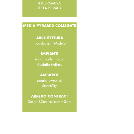
INFORMATIVA
SULLA PRIVACY
MEDIA PYRAMID COLLEGATE
ARCHITETTURA
-
modulo.net
Modulo
IMPIANTI
impiantoelettrico.co
Contatto Elettrico
AMBIENTE
smartcityweb.net
SmartCity
ARREDO CONTRACT
-
Design&Contract.com
Suite