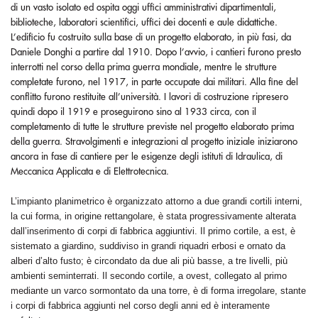
di un vasto isolato ed ospita oggi uffici amministrativi dipartimentali,
biblioteche, laboratori scientifici, uffici dei docenti e aule didattiche.
L’edificio fu costruito sulla base di un progetto elaborato, in più fasi, da
Daniele Donghi a partire dal 1910. Dopo l’avvio, i cantieri furono presto
interrotti nel corso della prima guerra mondiale, mentre le strutture
completate furono, nel 1917, in parte occupate dai militari. Alla fine del
conflitto furono restituite all’università. I lavori di costruzione ripresero
quindi dopo il 1919 e proseguirono sino al 1933 circa, con il
completamento di tutte le strutture previste nel progetto elaborato prima
della guerra. Stravolgimenti e integrazioni al progetto iniziale iniziarono
ancora in fase di cantiere per le esigenze degli istituti di Idraulica, di
Meccanica Applicata e di Elettrotecnica.
L’impianto planimetrico è organizzato attorno a due grandi cortili interni,
la cui forma, in origine rettangolare, è stata progressivamente alterata
dall’inserimento di corpi di fabbrica aggiuntivi. Il primo cortile, a est, è
sistemato a giardino, suddiviso in grandi riquadri erbosi e ornato da
alberi d’alto fusto; è circondato da due ali più basse, a tre livelli, più
ambienti seminterrati. Il secondo cortile, a ovest, collegato al primo
mediante un varco sormontato da una torre, è di forma irregolare, stante
i corpi di fabbrica aggiunti nel corso degli anni ed è interamente